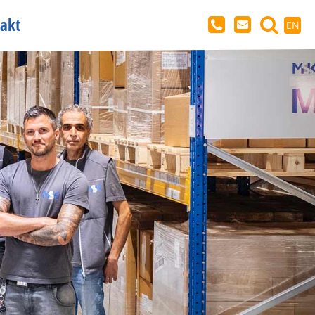
akt
EN